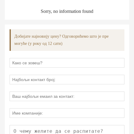
Sorry, no information found
Добијате најновију цену? Одговорићемо што је пре
могуће (у року од 12 сати)