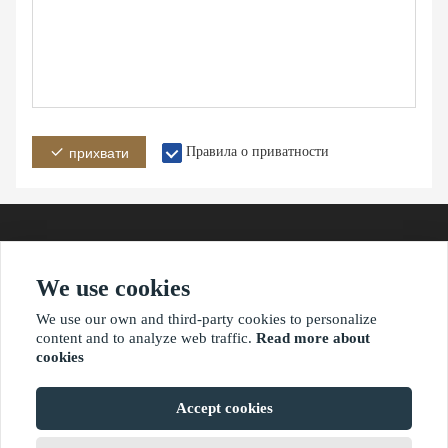
Правила о приватности
прихвати
We use cookies
Адреса
Емаил
Телефон
We use our own and third-party cookies to personalize
content and to analyze web traffic.
Read more about
cookies
?2021 ваимаониу.нет
Accept cookies