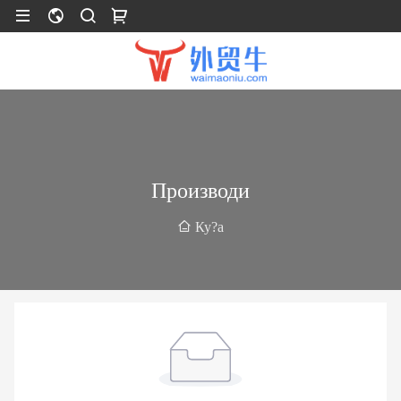
Производи
Ку?а