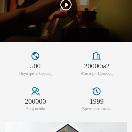
500
20000м2
Цоунтриес Сервед
Фацтори Цоверед
200000
1999
Број особа
Време оснивања