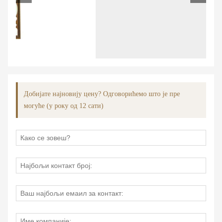
Добијате најновију цену? Одговорићемо што је пре
могуће (у року од 12 сати)