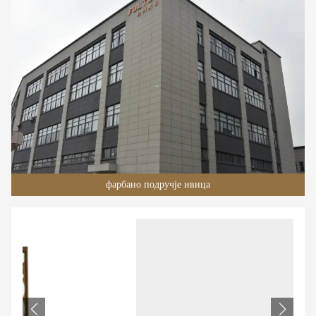
фарбано подручје ивица