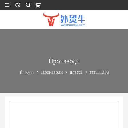
Производи
Производи
цласс1
ггг111333
Ку?а