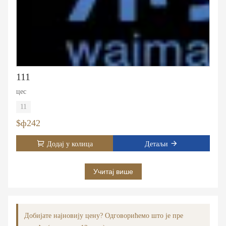
111
цес
11
$ф242
Додај у колица
Детаљи
Учитај више
Добијате најновију цену? Одговорићемо што је пре