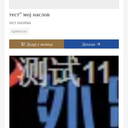
тест'' мој наслов
тест посебан
превести
Додај у колица
Детаљи