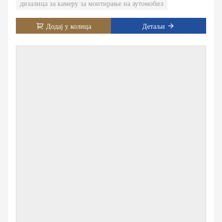
дизалица за камеру за монтирање на аутомобил
дужином целе руке од 6 метара. (5 метара за опцију)
Додај у колица
Детаљи