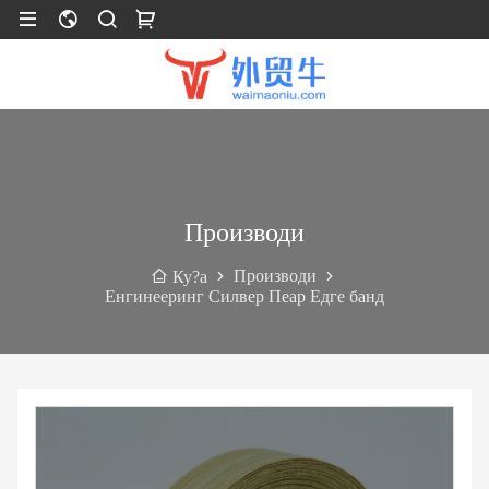
Производи
Производи
Ку?а
Енгинееринг Силвер Пеар Едге банд