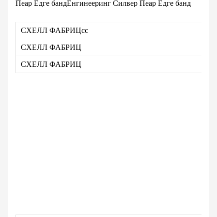
Пеар Едге бандЕнгинееринг Силвер Пеар Едге банд
СХЕЛЛ ФАБРИЦсс
С
СХЕЛЛ ФАБРИЦ
С
СХЕЛЛ ФАБРИЦ
С