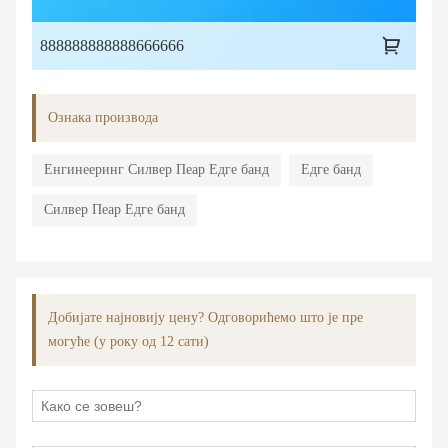
888888888888666666
Ознака производа
Енгинееринг Силвер Пеар Едге банд
Едге банд
Силвер Пеар Едге банд
Добијате најновију цену? Одговорићемо што је пре
могуће (у року од 12 сати)