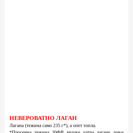
НЕВЕРОВАТНО ЛАГАН
Лагана (тежина само 235 г*), а опет топла.
*Просечна тежина 20ФВ мушке ултра лагане доње