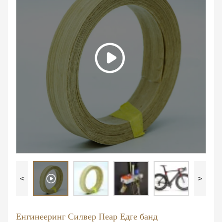
<
>
Енгинееринг Силвер Пеар Едге банд