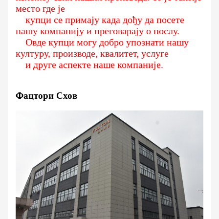
место где је
купци се примају када дођу да посете
нашу компанију и преговарају о послу.
Овде купци могу добро упознати нашу
културу, производе, квалитет, услуге
и друге аспекте наше компаније.
Фацтори Схов