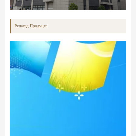
Релатед Продуцтс