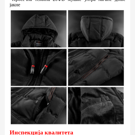
јакне
Инспекција квалитета