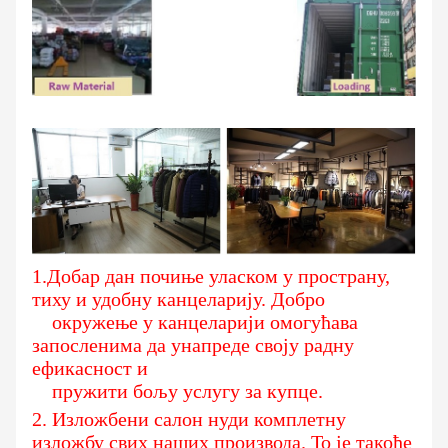
1.
Добар дан почиње уласком у пространу,
тиху и удобну канцеларију. Добро
окружење у канцеларији омогућава
запосленима да унапреде своју радну
ефикасност и
пружити бољу услугу за купце.
2.
Изложбени салон нуди комплетну
изложбу свих наших производа. То је такође