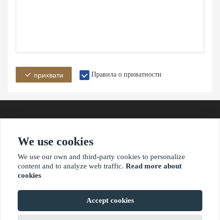
Правила о приватности
прихвати
We use cookies
Адреса
Емаил
Телефон
We use our own and third-party cookies to personalize
content and to analyze web traffic.
Read more about
cookies
?2021 ваимаониу.нет
Accept cookies