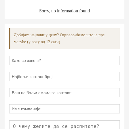
Sorry, no information found
Добијате најновију цену? Одговорићемо што је пре
могуће (у року од 12 сати)