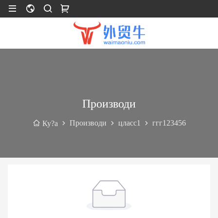
Производи
Производи
цласс1
ггг123456
Ку?а