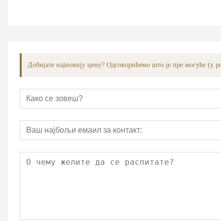
Добијате најновију цену? Одговорићемо што је пре могуће (у ро