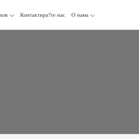
хов
Контактира?те нас
О нама