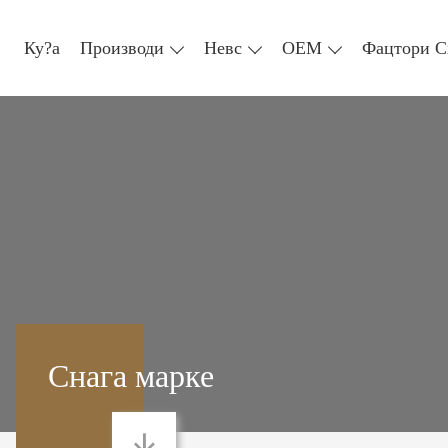
Ку?а
Производи
Невс
ОЕМ
Фацтори С
Снага марке