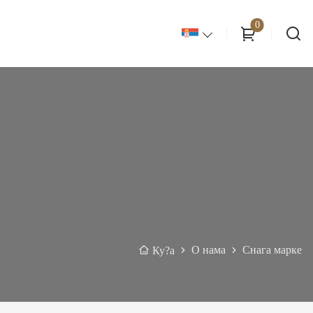
0
О нама
Снага марке
Ку?а