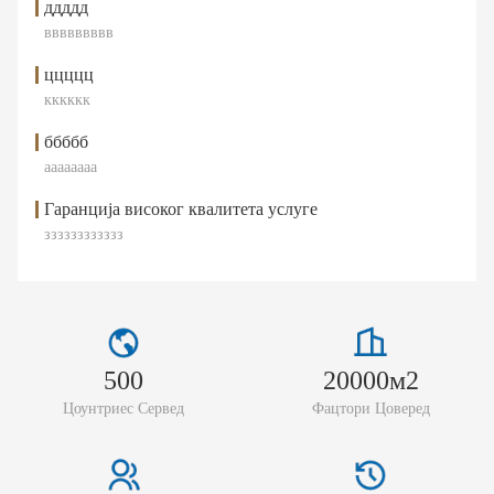
ддддд
ввввввввв
ццццц
кккккк
ббббб
аааааааа
Гаранција високог квалитета услуге
зззззззззззз
500
20000м2
Цоунтриес Сервед
Фацтори Цоверед