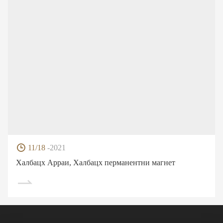
11/18
-2021
Халбацх Арраи, Халбацх перманентни магнет