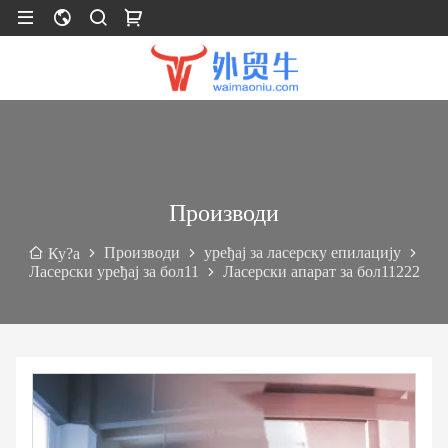
Производи
Производи
уређај за ласерску епилацију
Ку?а
Ласерски уређај за бол11
Ласерски апарат за бол11222