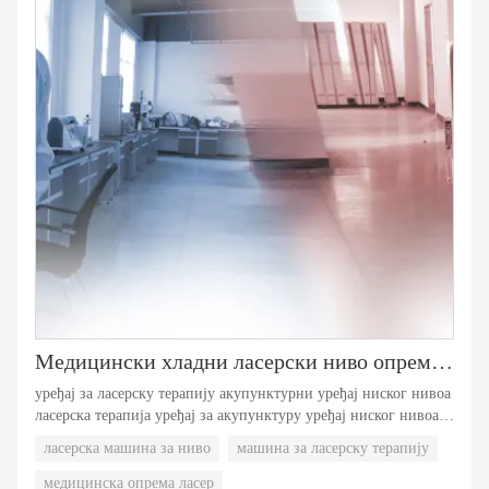
Медицински хладни ласерски ниво опреме Машина за терапију бр.2
уређај за ласерску терапију акупунктурни уређај ниског нивоа
ласерска терапија уређај за акупунктуру уређај ниског нивоа
ласерска терапија акупунктурни уређај ниског нивоа ласерска
ласерска машина за ниво
машина за ласерску терапију
терапија акупунктурни уређај ласерска терапија
акупунктурног уређаја ниског нивоа ласерска терапија
медицинска опрема ласер