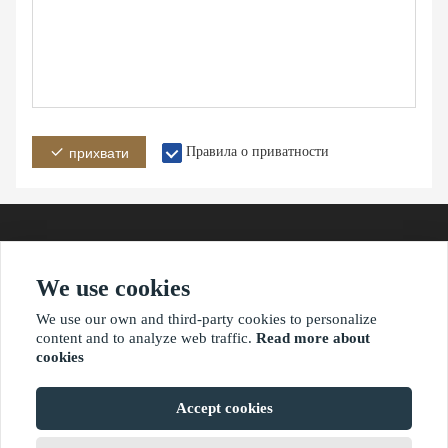
Правила о приватности
прихвати
We use cookies
Адреса
Емаил
Телефон
We use our own and third-party cookies to personalize
content and to analyze web traffic.
Read more about
cookies
?2021 ваимаониу.нет
Accept cookies