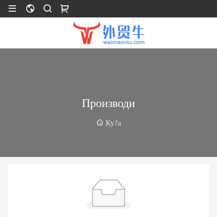
Производи
Ку?а