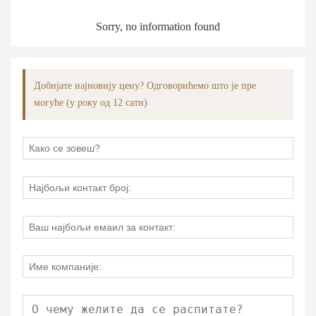
Sorry, no information found
Добијате најновију цену? Одговорићемо што је пре
могуће (у року од 12 сати)