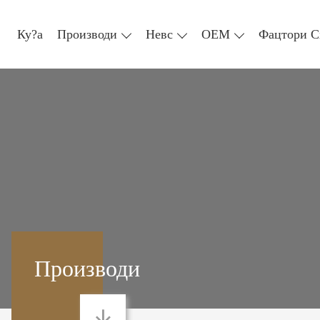
Ку?а
Производи
Невс
ОЕМ
Фацтори С
Производи