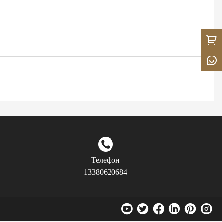
Телефон
13380620684