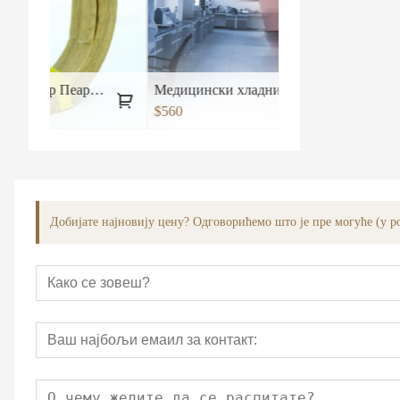
Енгинееринг Силвер Пеар Едге банд
Медицински хладни ласерски ниво опреме Машина за терапију бр.2
$560
Добијате најновију цену? Одговорићемо што је пре могуће (у ро