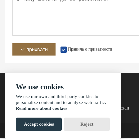
прихвати
Правила о приватности
We use cookies
We use our own and third-party cookies to
Адреса
personalize content and to analyze web traffic.
Зграда 4, село Баисхихуан, град Санкианг, Зхонгсхан
Read more about cookies
Accept cookies
Reject
?2021 ваимаониу.нет