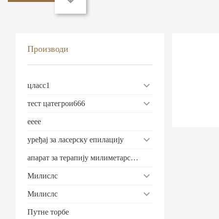
Производи
цласс1
тест цатегрои666
ееее
уређај за ласерску епилацију
апарат за терапију милиметарским таласима
Милислс
Милислс
Путне торбе