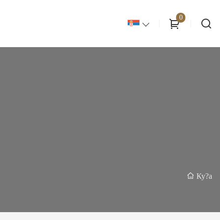
0
Ку?а