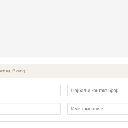
Дизајнирана линија фурнира обложена белом храстом
5м ле вудонг
ку од 12 сати)