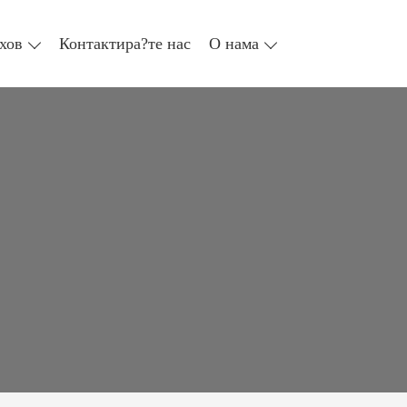
хов
Контактира?те нас
О нама