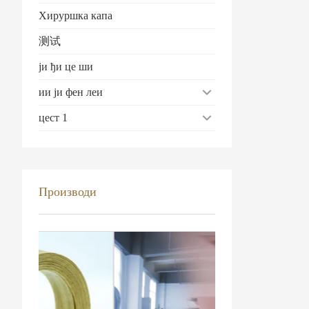
Хируршка капа
测试
ји ђи це ши
ии ји фен леи
цест 1
Производи