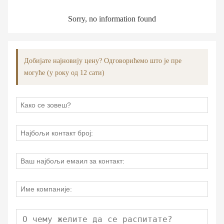
Sorry, no information found
Добијате најновију цену? Одговорићемо што је пре
могуће (у року од 12 сати)