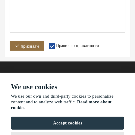
Правила о приватности
прихвати
We use cookies
Адреса
Емаил
Телефон
We use our own and third-party cookies to personalize
content and to analyze web traffic.
Read more about
cookies
?2021 ваимаониу.нет
Accept cookies