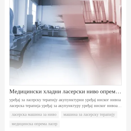
Медицински хладни ласерски ниво опреме Машина за терапију бр.2
уређај за ласерску терапију акупунктурни уређај ниског нивоа
ласерска терапија уређај за акупунктуру уређај ниског нивоа
ласерска терапија акупунктурни уређај ниског нивоа ласерска
ласерска машина за ниво
машина за ласерску терапију
терапија акупунктурни уређај ласерска терапија
акупунктурног уређаја ниског нивоа ласерска терапија
медицинска опрема ласер
акупунктурни уређај ниског нивоа ласерска терапија