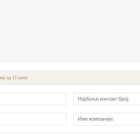
Дизајнирана линија фурнира обложена белом храстом
5м ле вудонг
ку од 12 сати)