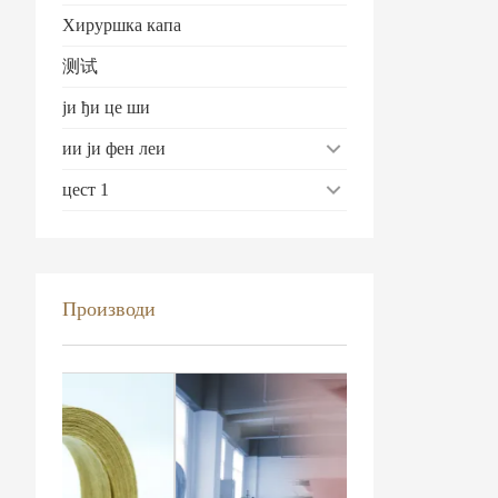
Хируршка капа
测试
ји ђи це ши
ии ји фен леи
цест 1
Производи