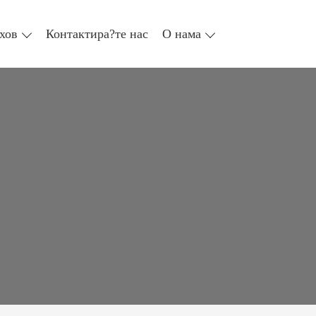
хов
Контактира?те нас
О нама