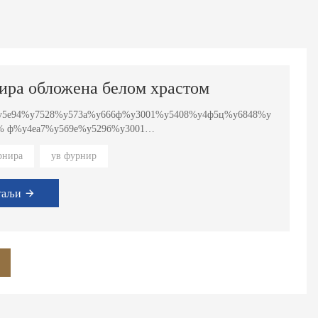
ира обложена белом храстом
5е94%у7528%у573а%у666ф%у3001%у5408%у4ф5ц%у6848%у
% ф%у4еа7%у5б9е%у529б%у3001
б58%у91цф%у7б49%у591а%у79цд%у89д2%у5еа6%у5ц55%у5
рнира
ув фурнир
у фф0ц%у901а%у987а%у8фде %у8д2ф%у3002
%у8фдб%у884ц%у586б%у5199%уфф0ц%у6бцф%у6бб5%у5е26
76% 5%у5б57%у7б26%у6570 %у9650%у5236%уфф1а150-
таљи
е%у5е94%у7528%у573а%у666ф%у3001%у5408%у4ф5ц%у308
52е%у91цф%у3001%у5е93%у5б58%у91цф%у7б49%у591а%у79
ед%у8а00%у7цбе%у7б80
002