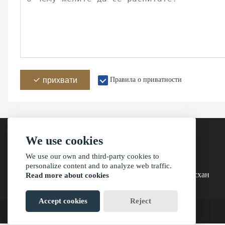
прихвати
Правила о приватности
We use cookies
We use our own and third-party cookies to
Адреса
personalize content and to analyze web traffic.
Зграда 4, село Баисхихуан, град Санкианг, Зхонгсхан
Read more about cookies
Accept cookies
Reject
?2021 ваимаониу.нет