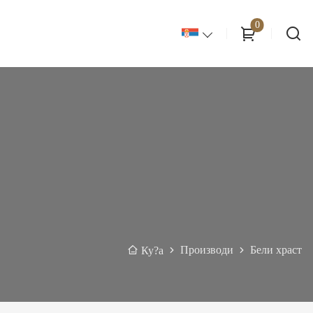
0
Производи
Бели храст
Ку?а