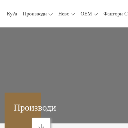
Ку?а
Производи
Невс
ОЕМ
Фацтори С
Производи