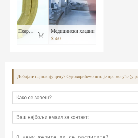
инееринг Силвер Пеар Едге банд
Медицински хладни ласерски ниво опреме Машина за терапију бр.2
$560
Добијате најновију цену? Одговорићемо што је пре могуће (у ро