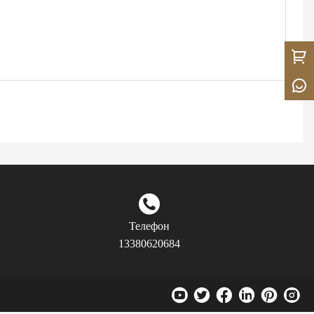
Телефон
13380620684