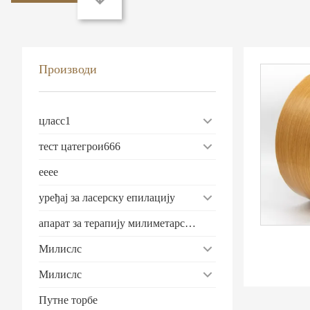
Производи
цласс1
тест цатегрои666
ееее
уређај за ласерску епилацију
апарат за терапију милиметарским таласима
Милислс
Милислс
Путне торбе