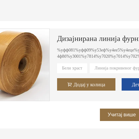
Дизајнирана линија фурн
%уфф081%уфф09%у53еф%у4ее5%у4еце%у
4ф8б%у3001%у7814%у7020%у7014%у702
%у9500%у552е%у91цф%у3001%у5е93%у5
Бели храст
Линија покривеног фу
ф00%у63цф%у8фф0708%убед%у8фф0708%
%уфф082%уфф09%у5206%у4е3а3%у6бб5
%у67091-3%у4е2а%у5276%уб%у5176%у51
Додај у колица
Де
200%уфф081%уфф09%у53еф%у4ее5%у4ец
ф%у308% 1%у6280%у672ф%у3001%у751ф
%у4еа7%у5б9е%у529б%у3001%у9500%у5
цд%у89д2%у5еа5ц%у50%у5еа5у6 0ц%у8б
%уфф0ц%у901а%у987а%у8фде%у8д2ф%у3
Учитај више