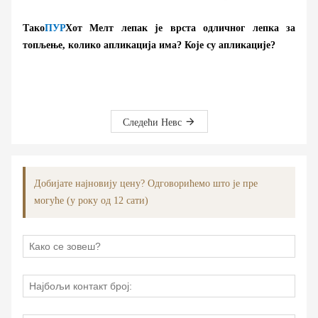
Тако
ПУР
Хот Мелт лепак је врста одличног лепка за
топљење, колико апликација има? Које су апликације?
Следећи Невс
Добијате најновију цену? Одговорићемо што је пре
могуће (у року од 12 сати)